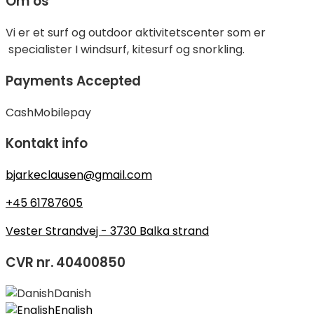
Om os
Vi er et surf og outdoor aktivitetscenter som er
specialister I windsurf, kitesurf og snorkling.
Payments Accepted
Cash
Mobilepay
Kontakt info
bjarkeclausen@gmail.com
+45 61787605
Vester Strandvej - 3730 Balka strand
CVR nr. 40400850
Danish
English