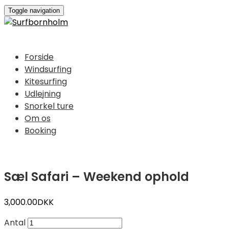
Toggle navigation
Forside
Windsurfing
Kitesurfing
Udlejning
Snorkel ture
Om os
Booking
Sæl Safari – Weekend ophold
3,000.00
DKK
Antal