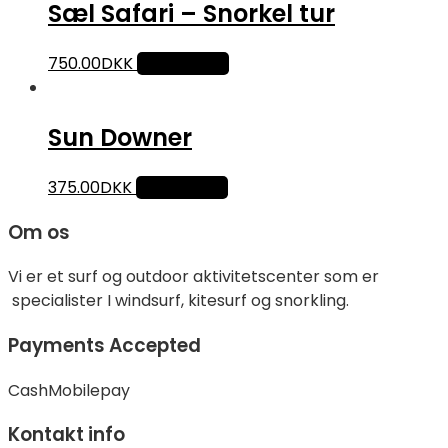
Sæl Safari – Snorkel tur
750.00
DKK
Tilføj til kurv
Sun Downer
375.00
DKK
Tilføj til kurv
Om os
Vi er et surf og outdoor aktivitetscenter som er
specialister I windsurf, kitesurf og snorkling.
Payments Accepted
Cash
Mobilepay
Kontakt info