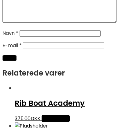
Navn
*
E-mail
*
Relaterede varer
Rib Boat Academy
375.00
DKK
Tilføj til kurv