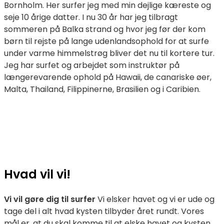
Bornholm. Her surfer jeg med min dejlige kæreste og
seje 10 årige datter. I nu 30 år har jeg tilbragt
sommeren på Balka strand og hvor jeg før der kom
børn til rejste på lange udenlandsophold for at surfe
under varme himmelstrøg bliver det nu til kortere tur.
Jeg har surfet og arbejdet som instruktør på
længerevarende ophold på Hawaii, de canariske øer,
Malta, Thailand, Filippinerne, Brasilien og i Caribien.
Hvad vil vi!
Vi vil gøre dig til surfer
Vi elsker havet og vi er ude og
tage del i alt hvad kysten tilbyder året rundt. Vores
mål er, at du skal komme til at elske havet og kysten