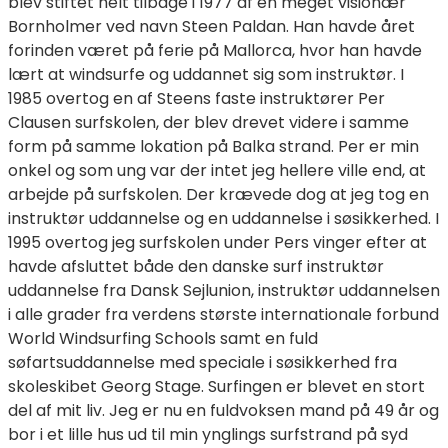
blev stiftet helt tilbage i 1977 af en meget visionær
Bornholmer ved navn Steen Paldan. Han havde året
forinden været på ferie på Mallorca, hvor han havde
lært at windsurfe og uddannet sig som instruktør. I
1985 overtog en af Steens faste instruktører Per
Clausen surfskolen, der blev drevet videre i samme
form på samme lokation på Balka strand. Per er min
onkel og som ung var der intet jeg hellere ville end, at
arbejde på surfskolen. Der krævede dog at jeg tog en
instruktør uddannelse og en uddannelse i søsikkerhed. I
1995 overtog jeg surfskolen under Pers vinger efter at
havde afsluttet både den danske surf instruktør
uddannelse fra Dansk Sejlunion, instruktør uddannelsen
i alle grader fra verdens største internationale forbund
World Windsurfing Schools samt en fuld
søfartsuddannelse med speciale i søsikkerhed fra
skoleskibet Georg Stage. Surfingen er blevet en stort
del af mit liv. Jeg er nu en fuldvoksen mand på 49 år og
bor i et lille hus ud til min ynglings surfstrand på syd